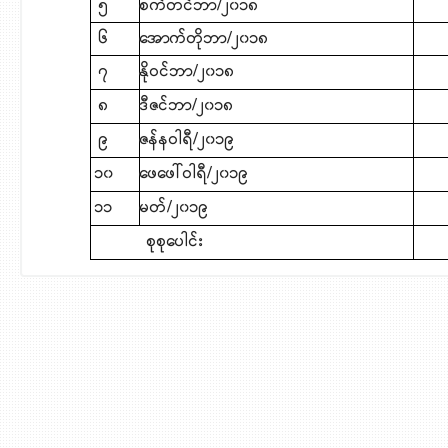
၅
စက်တင်ဘာ/၂၀၁၈
၁
၆
​အောက်တိုဘာ/၂၀၁၈
၇
နိုဝင်ဘာ/၂၀၁၈
၅
၈
ဒီဇင်ဘာ/၂၀၁၈
၇
၉
ဇန်နဝါရီ/၂၀၁၉
၁
၁၀
​ဖေဖေါ်ဝါရီ/၂၀၁၉
၁
၁၁
မတ်/၂၀၁၉
၂
စုစုပေါင်း
၈