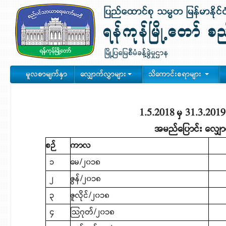
မူလစာမျက်နှာ
လျှောက်လွှာများ
သိကောင်းစရာများ
1.5.2018 မှ 31.3.201
အမည်ပြောင်း လျှော
စဉ်
ကာလ
အရ
၁
​မေ/၂၀၁၈
၃
၂
ဇွန်/၂၀၁၈
၆
၃
ဇူလိုင်/၂၀၁၈
၈
၄
သြဂုတ်/၂၀၁၈
၁