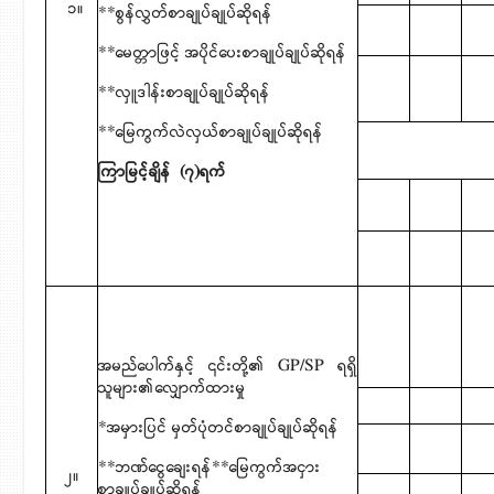
၁။
**စွန်လွှတ်စာချုပ်ချုပ်ဆိုရန်
**မေတ္တာဖြင့် အပိုင်ပေးစာချုပ်ချုပ်ဆိုရန်
**လှူဒါန်းစာချုပ်ချုပ်ဆိုရန်
**မြေကွက်လဲလှယ်စာချုပ်ချုပ်ဆိုရန်
ကြာမြင့်ချိန် (၇)ရက်
အမည်ပေါက်နှင့် ၎င်းတို့၏ GP/SP ရရှိ
သူများ၏လျှောက်ထားမှု
*အမှားပြင် မှတ်ပုံတင်စာချုပ်ချုပ်ဆိုရန်
**ဘဏ်ငွေချေးရန်**မြေကွက်အငှား
၂။
စာချုပ်ချုပ်ဆိုရန်