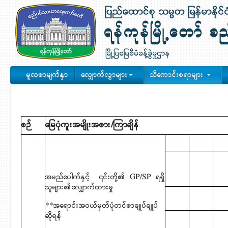
မူလစာမျက်နှာ
လျှောက်လွှာများ
သိကောင်းစရာများ
စဉ်
မြေပုံကူးအမျိုးအစား/ကြာချိန်
အမည်ပေါက်နှင့်
၎င်းတို့၏ GP/SP ရရှိ
သူများ၏လျှောက်ထားမှု
**အရောင်းအဝယ်မှတ်ပုံတင်စာချုပ်ချုပ်
ဆိုရန်