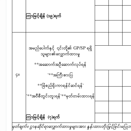
ကြာမြင့်ချိန် (၁၉)ရက်
အမည်ပေါက်နှင့်
၎င်းတို့၏ GP/SP ရရှိ
သူများ၏လျှောက်ထားမှု
**အဆောက်အဦဆောက်လုပ်ရန်
၄။
'**အကြီးစားပြ
**ခြံစည်ရိုးကာရန်င်ဆင်ရန်'
'**အဝီစီတွင်းတူးရန်'**မှတ်တမ်းထားရန်
ကြာမြင့်ချိန်
(၇)ရက်
မှတ်ချက်။ ဌာနဆိုင်ရာလျှောက်ထားမှုများအား နှုန်းထားတိုးမြှင့်ခြင်း