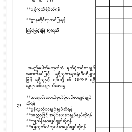
**မြေကွက်ခွဲစိတ်ရန်
**ဌာနဆိုင်ရာတင်ပြရန်
ကြာမြင့်ချိန် (၇)ရက်
အမည်ပေါက်မဟုတ်ဘဲ မှတ်ပုံတင်စာချုပ်
အဆက်စပ်ဖြင့် ရရှိသူ/တရားရုံးဒီဂရီများ
ဖြင့် ရရှိသူနှင့် ၎င်းတို့ ၏ GP/SP ရရှိ
သူများ၏လျှောက်ထားမှု
**အရောင်းအဝယ်မှတ်ပုံတင်စာချုပ်ချုပ်
ဆိုရန်
၃။
**စွန်လွှတ်စာချုပ်ချုပ်ဆိုရန်
**မေတ္တာဖြင့် အပိုင်ပေးစာချုပ်ချုပ်ဆိုရန်
**လှူဒါန်းစာချုပ်ချုပ်ဆိုရန်
**မြေကွက်လဲလှယ်စာချုပ်ချုပ်ဆိုရန်