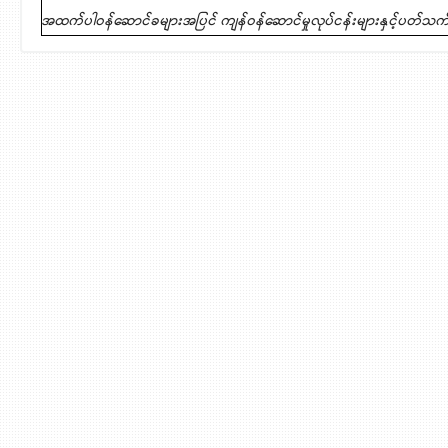
အထက်ပါဝန်ဆောင်ခများအပြင် ကျန်ဝန်ဆောင်မှုလုပ်ငန်းများနှင့်ပတ်သက